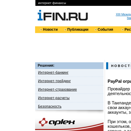
интернет финансы
XIII Меж
ба
Новости
Публикации
События
Ре
Решения:
Н О В О С Т
Интернет-банкинг
Интернет-трейдинг
PayPal огр
Провайдер 
Интернет-страхование
деятельнос
Интернет-расчеты
В Таиланде
Безопасность
свои аккау
аккаунты, 
При этом, 
кошельков,