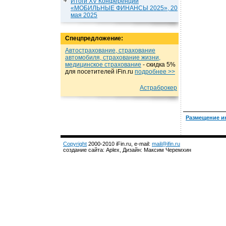
Итоги XV Конференции
«МОБИЛЬНЫЕ ФИНАНСЫ 2025», 20
мая 2025
Спецпредложение:
Автострахование, страхование
автомобиля, страхование жизни,
медицинское страхование
- cкидка 5%
для посетителей iFin.ru
подробнеe >>
Астраброкер
Размещение и
Copyright
2000-2010 iFin.ru, e-mail:
mail@ifin.ru
создание сайта: Aplex, Дизайн: Максим Черемхин