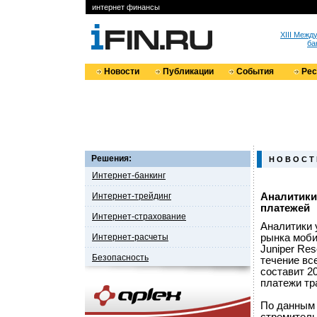
интернет финансы
XIII Меж
ба
Новости
Публикации
События
Ре
Решения:
Н О В О С Т
Интернет-банкинг
Интернет-трейдинг
Аналитики
платежей
Интернет-страхование
Аналитики 
Интернет-расчеты
рынка моби
Juniper Re
Безопасность
течение все
составит 2
платежи т
По данным 