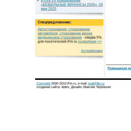
Итоги XV Конференции
«МОБИЛЬНЫЕ ФИНАНСЫ 2025», 20
мая 2025
Спецпредложение:
Автострахование, страхование
автомобиля, страхование жизни,
медицинское страхование
- cкидка 5%
для посетителей iFin.ru
подробнеe >>
Астраброкер
Размещение и
Copyright
2000-2010 iFin.ru, e-mail:
mail@ifin.ru
создание сайта: Aplex, Дизайн: Максим Черемхин