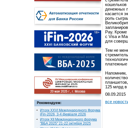
стремитель
кошельков 
денежных п
касается э
роль сыгра
Великобрит
запланиров
Pay. Кроме
с Visa и M
для соверш
Тем не мен
стремитель
технологич
платежные 
Напомним, 
количество
планшетов,
125 млрд в 
08.09.2015
все новост
Рекомендуем:
Итоги XXVI Международного Форума
iFin-2026, 3-4 февраля 2026
Итоги XII Международного форума
"ВБА 2025" 21-22 октября 2025