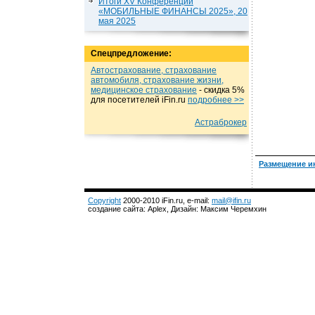
Итоги XV Конференции
«МОБИЛЬНЫЕ ФИНАНСЫ 2025», 20
мая 2025
Спецпредложение:
Автострахование, страхование
автомобиля, страхование жизни,
медицинское страхование
- cкидка 5%
для посетителей iFin.ru
подробнеe >>
Астраброкер
Размещение и
Copyright
2000-2010 iFin.ru, e-mail:
mail@ifin.ru
создание сайта: Aplex, Дизайн: Максим Черемхин