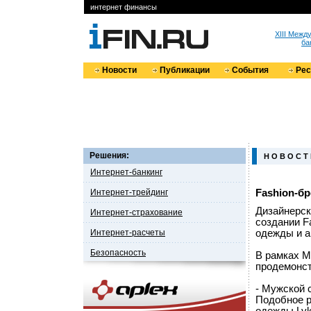
интернет финансы
XIII Меж
ба
Новости
Публикации
События
Ре
Решения:
Н О В О С Т
Интернет-банкинг
Интернет-трейдинг
Fashion-б
Дизайнерск
Интернет-страхование
создании F
Интернет-расчеты
одежды и а
Безопасность
В рамках М
продемонст
- Мужской 
Подобное р