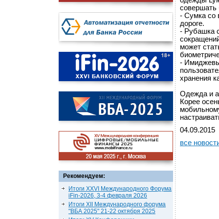
одежды Lyle
совершать 
- Сумка со
дороге.
- Рубашка 
сокращений
может стат
биометриче
- Имиджевы
пользовате
хранения ка
Одежда и а
Корее осен
мобильному
настраиват
04.09.2015
все новост
Рекомендуем:
Итоги XXVI Международного Форума
iFin-2026, 3-4 февраля 2026
Итоги XII Международного форума
"ВБА 2025" 21-22 октября 2025