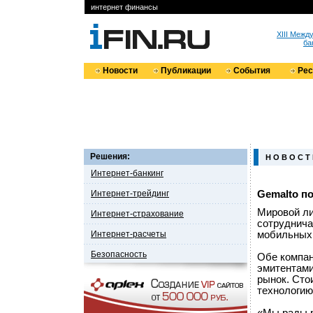
интернет финансы
XIII Меж
ба
Новости
Публикации
События
Ре
Решения:
Н О В О С Т
Интернет-банкинг
Интернет-трейдинг
Gemalto п
Мировой ли
Интернет-страхование
сотруднича
Интернет-расчеты
мобильных 
Безопасность
Обе компан
эмитентами
рынок. Сто
технологию 