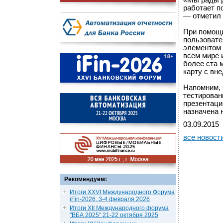
«Мы рады р
работает п
— отметил 
При помощи
пользовате
элементом 
всем мире 
более ста 
карту с вн
Напомним, 
тестирован
презентаци
назначена 
03.09.2015
все новост
Рекомендуем:
Итоги XXVI Международного Форума
iFin-2026, 3-4 февраля 2026
Итоги XII Международного форума
"ВБА 2025" 21-22 октября 2025