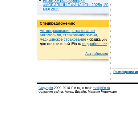
Итоги XV Конференции
«МОБИЛЬНЫЕ ФИНАНСЫ 2025», 20
мая 2025
Спецпредложение:
Автострахование, страхование
автомобиля, страхование жизни,
медицинское страхование
- cкидка 5%
для посетителей iFin.ru
подробнеe >>
Астраброкер
Размещение и
Copyright
2000-2010 iFin.ru, e-mail:
mail@ifin.ru
создание сайта: Aplex, Дизайн: Максим Черемхин