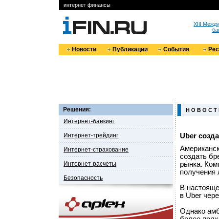
интернет финансы
XIII Меж
ба
Новости
Публикации
События
Ре
Решения:
Н О В О С Т
Интернет-банкинг
Интернет-трейдинг
Uber созд
Американск
Интернет-страхование
создать бр
Интернет-расчеты
рынка. Ком
получения 
Безопасность
В настояще
в Uber чер
Однако амб