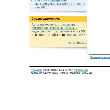
Итоги XV Конференции
«МОБИЛЬНЫЕ ФИНАНСЫ 2025», 20
мая 2025
Спецпредложение:
Автострахование, страхование
автомобиля, страхование жизни,
медицинское страхование
- cкидка 5%
для посетителей iFin.ru
подробнеe >>
Астраброкер
Размещение и
Copyright
2000-2010 iFin.ru, e-mail:
mail@ifin.ru
создание сайта: Aplex, Дизайн: Максим Черемхин