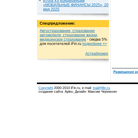
Итоги XV Конференции
«МОБИЛЬНЫЕ ФИНАНСЫ 2025», 20
мая 2025
Спецпредложение:
Автострахование, страхование
автомобиля, страхование жизни,
медицинское страхование
- cкидка 5%
для посетителей iFin.ru
подробнеe >>
Астраброкер
Размещение и
Copyright
2000-2010 iFin.ru, e-mail:
mail@ifin.ru
создание сайта: Aplex, Дизайн: Максим Черемхин