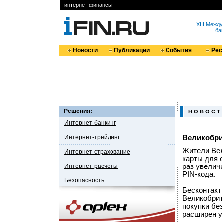
интернет финансы
XIII Меж
ба
Новости
Публикации
События
Ре
Решения:
Н О В О С Т
Интернет-банкинг
Интернет-трейдинг
Великобри
Жители Вел
Интернет-страхование
карты для 
Интернет-расчеты
раз увелич
PIN-кода.
Безопасность
Бесконтакт
Великобрит
покупки бе
расширен у