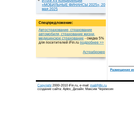
Итоги XV Конференции
«МОБИЛЬНЫЕ ФИНАНСЫ 2025», 20
мая 2025
Спецпредложение:
Автострахование, страхование
автомобиля, страхование жизни,
медицинское страхование
- cкидка 5%
для посетителей iFin.ru
подробнеe >>
Астраброкер
Размещение и
Copyright
2000-2010 iFin.ru, e-mail:
mail@ifin.ru
создание сайта: Aplex, Дизайн: Максим Черемхин