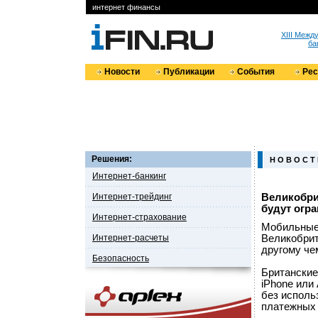
интернет финансы
XIII Меж
ба
Новости
Публикации
События
Ре
Решения:
Н О В О С Т
Интернет-банкинг
Интернет-трейдинг
Великобри
будут огр
Интернет-страхование
Мобильные 
Интернет-расчеты
Великобрит
другому че
Безопасность
Британские
iPhone или
без исполь
платежных 