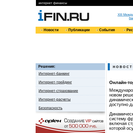
интернет финансы
XIII Меж
ба
Новости
Публикации
События
Ре
Решения:
Н О В О С Т
Интернет-банкинг
Интернет-трейдинг
Онлайн-то
Международ
Интернет-страхование
новом реше
Интернет-расчеты
динамическ
доступно д
Безопасность
Динамическ
систему фр
включая ст
которой осу