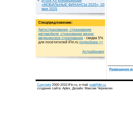
Итоги XV Конференции
«МОБИЛЬНЫЕ ФИНАНСЫ 2025», 20
мая 2025
Спецпредложение:
Автострахование, страхование
автомобиля, страхование жизни,
медицинское страхование
- cкидка 5%
для посетителей iFin.ru
подробнеe >>
Астраброкер
Размещение и
Copyright
2000-2010 iFin.ru, e-mail:
mail@ifin.ru
создание сайта: Aplex, Дизайн: Максим Черемхин