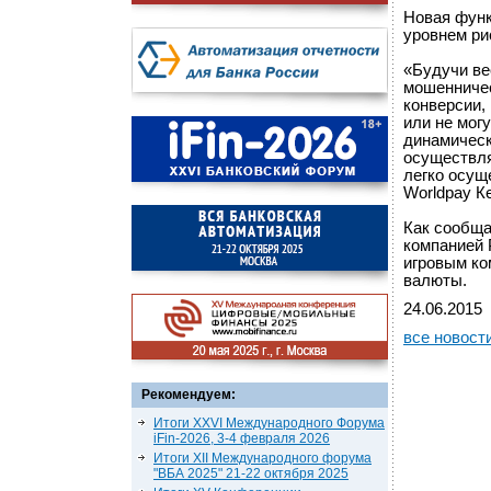
Новая функ
уровнем ри
«Будучи в
мошенничес
конверсии,
или не мог
динамическ
осуществля
легко осущ
Worldpay К
Как сообща
компанией 
игровым ко
валюты.
24.06.2015
все новост
Рекомендуем:
Итоги XXVI Международного Форума
iFin-2026, 3-4 февраля 2026
Итоги XII Международного форума
"ВБА 2025" 21-22 октября 2025