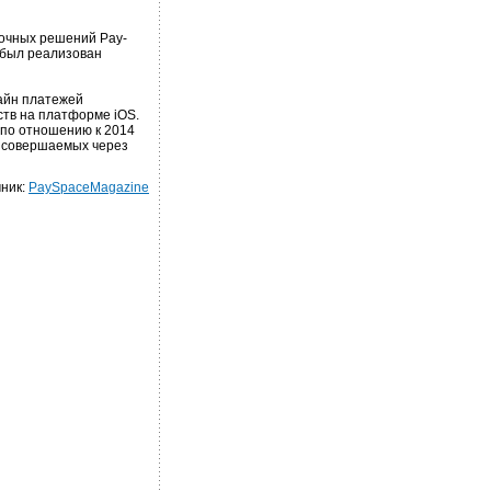
бочных решений Pay-
 был реализован
лайн платежей
ств на платформе iOS.
 по отношению к 2014
, совершаемых через
ник:
PaySpaceMagazine