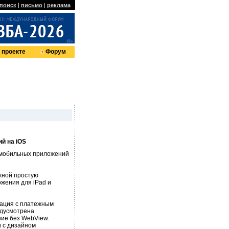
поиск
|
письмо
|
реклама
 проекте
Форум
й на iOS
 мобильных приложений
жной простую
жения для iPad и
рация с платежным
едусмотрена
ие без WebView.
 с дизайном