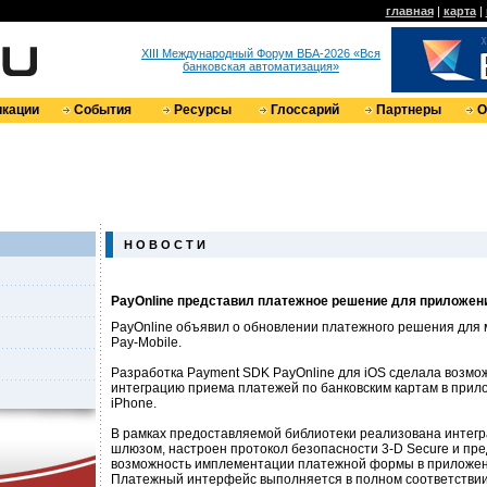
главная
|
карта
|
XIII Международный Форум ВБА-2026 «Вся
банковская автоматизация»
кации
События
Ресурсы
Глоссарий
Партнеры
О
Н О В О С Т И
PayOnline представил платежное решение для приложени
PayOnline объявил о обновлении платежного решения для
Pay-Mobile.
Разработка Payment SDK PayOnline для iOS сделала возмо
интеграцию приема платежей по банковским картам в прило
iPhone.
В рамках предоставляемой библиотеки реализована интег
шлюзом, настроен протокол безопасности 3-D Secure и пр
возможность имплементации платежной формы в приложен
Платежный интерфейс выполняется в полном соответствии