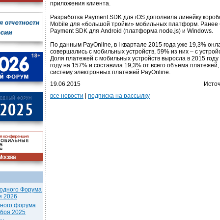
приложения клиента.
Разработка Payment SDK для iOS дополнила линейку коро
Mobile для «большой тройки» мобильных платформ. Ранее
Payment SDK для Android (платформа node.js) и Windows.
По данным PayOnline, в I квартале 2015 года уже 19,3% он
совершались с мобильных устройств, 59% из них – с устрой
Доля платежей с мобильных устройств выросла в 2015 году
году на 157% и составила 19,3% от всего объема платежей
систему электронных платежей PayOnline.
19.06.2015
Источ
все новости
|
подписка на рассылку
одного Форума
я 2026
дного форума
ября 2025