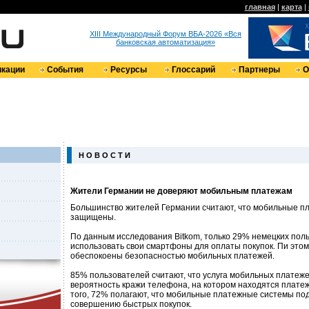
главная
|
карта
|
XIII Международный Форум ВБА-2026 «Вся
банковская автоматизация»
кации
События
Ресурсы
Глоссарий
Партнеры
О
Н О В О С Т И
Жители Германии не доверяют мобильным платежам
Большинство жителей Германии считают, что мобильные п
защищены.
По данным исследования Bitkom, только 29% немецких пол
использовать свои смартфоны для оплаты покупок. Пи это
обеспокоены безопасностью мобильных платежей.
85% пользователей считают, что услуга мобильных плате
вероятность кражи телефона, на котором находятся плате
того, 72% полагают, что мобильные платежные системы по
совершению быстрых покупок.