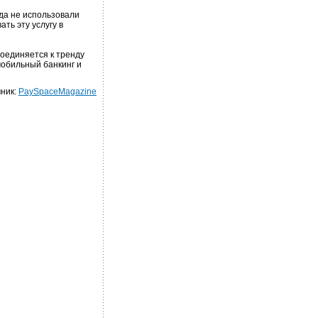
да не использовали
ть эту услугу в
соединяется к тренду
мобильный банкинг и
ник:
PaySpaceMagazine