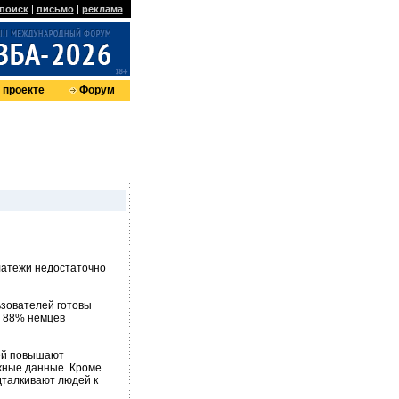
поиск
|
письмо
|
реклама
 проекте
Форум
латежи недостаточно
ьзователей готовы
м 88% немцев
жей повышают
жные данные. Кроме
дталкивают людей к