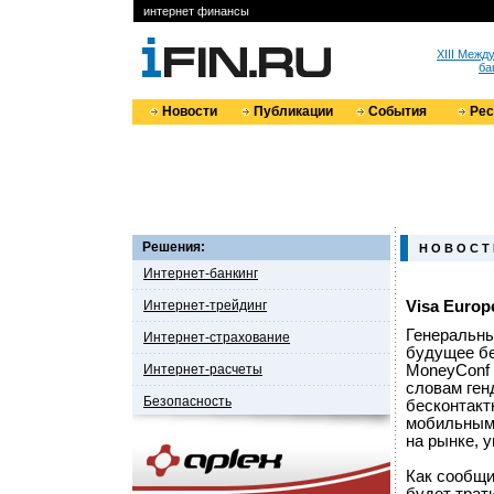
интернет финансы
XIII Меж
ба
Новости
Публикации
События
Ре
Решения:
Н О В О С Т
Интернет-банкинг
Интернет-трейдинг
Visa Euro
Генеральны
Интернет-страхование
будущее бе
Интернет-расчеты
MoneyConf в
словам ген
Безопасность
бесконтакт
мобильным 
на рынке, у
Как сообщи