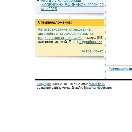
Итоги XV Конференции
«МОБИЛЬНЫЕ ФИНАНСЫ 2025», 20
мая 2025
Спецпредложение:
Автострахование, страхование
автомобиля, страхование жизни,
медицинское страхование
- cкидка 5%
для посетителей iFin.ru
подробнеe >>
Астраброкер
Размещение и
Copyright
2000-2010 iFin.ru, e-mail:
mail@ifin.ru
создание сайта: Aplex, Дизайн: Максим Черемхин