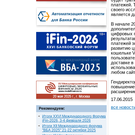
будет трат
платежей. 
своего исс
является д
В начале 2
дополнител
цифровых п
результата
платежей з
развитию ц
кошельке V
пользовате
доставке в
использова
любом сайт
Гендиректо
повышением
расширение
17.06.2015
все новост
Рекомендуем:
Итоги XXVI Международного Форума
iFin-2026, 3-4 февраля 2026
Итоги XII Международного форума
"ВБА 2025" 21-22 октября 2025