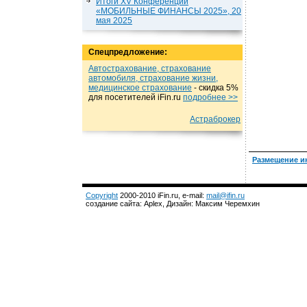
Итоги XV Конференции
«МОБИЛЬНЫЕ ФИНАНСЫ 2025», 20
мая 2025
Спецпредложение:
Автострахование, страхование
автомобиля, страхование жизни,
медицинское страхование
- cкидка 5%
для посетителей iFin.ru
подробнеe >>
Астраброкер
Размещение и
Copyright
2000-2010 iFin.ru, e-mail:
mail@ifin.ru
создание сайта: Aplex, Дизайн: Максим Черемхин