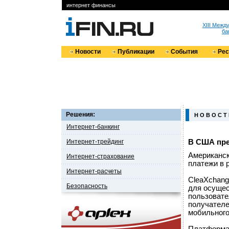
интернет финансы
XIII Меж
ба
Новости
Публикации
События
Ре
Решения:
Н О В О С Т
Интернет-банкинг
Интернет-трейдинг
В США пре
Американск
Интернет-страхование
платежи в 
Интернет-расчеты
CleaXchang
Безопасность
для осущес
пользовате
получателе
мобильного