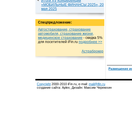
Итоги XV Конференции
«МОБИЛЬНЫЕ ФИНАНСЫ 2025», 20
мая 2025
Спецпредложение:
Автострахование, страхование
автомобиля, страхование жизни,
медицинское страхование
- cкидка 5%
для посетителей iFin.ru
подробнеe >>
Астраброкер
Размещение и
Copyright
2000-2010 iFin.ru, e-mail:
mail@ifin.ru
создание сайта: Aplex, Дизайн: Максим Черемхин