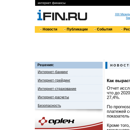
интернет финансы
XIII Меж
ба
Новости
Публикации
События
Ре
Решения:
Н О В О С Т
Интернет-банкинг
Интернет-трейдинг
Как выраст
Отчет иссл
Интернет-страхование
что до 202
Интернет-расчеты
27,4%.
Безопасность
По прогноз
платежей со
показатель
Кроме того