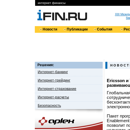
интернет финансы
XIII Меж
ба
Новости
Публикации
События
Ре
Решения:
Н О В О С Т
Интернет-банкинг
Интернет-трейдинг
Ericsson 
развиваю
Интернет-страхование
Глобальная
Интернет-расчеты
сотрудниче
бесконтакт
Безопасность
электронно
Пакет прогр
Enablement 
позволит п