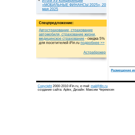
Итоги XV Конференции
«МОБИЛЬНЫЕ ФИНАНСЫ 2025», 20
мая 2025
Спецпредложение:
Автострахование, страхование
автомобиля, страхование жизни,
медицинское страхование
- cкидка 5%
для посетителей iFin.ru
подробнеe >>
Астраброкер
Размещение и
Copyright
2000-2010 iFin.ru, e-mail:
mail@ifin.ru
создание сайта: Aplex, Дизайн: Максим Черемхин