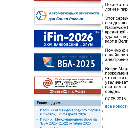
После этог
логин и па
Этот серви
сегодняшне
Nationwide 
кредитной 
удалось по
карт в Вел
Помимо фин
онлайн-рит
электронно
Венди Март
прокоммент
что почти 
увеличиват
считаем, ч
среде».
07.05.2015
Рекомендуем:
все новост
Итоги XXVI Международного Форума
iFin-2026, 3-4 февраля 2026
Итоги XII Международного форума
"ВБА 2025" 21-22 октября 2025