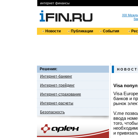
интернет финансы
XIII Меж
ба
Новости
Публикации
События
Ре
Решения:
Н О В О С Т
Интернет-банкинг
Интернет-трейдинг
Visa попу
Visa Europ
Интернет-страхование
банков и п
Интернет-расчеты
рынок элек
Безопасность
V.me позво
ввода номе
того, чтобы
необходимо
и привязат