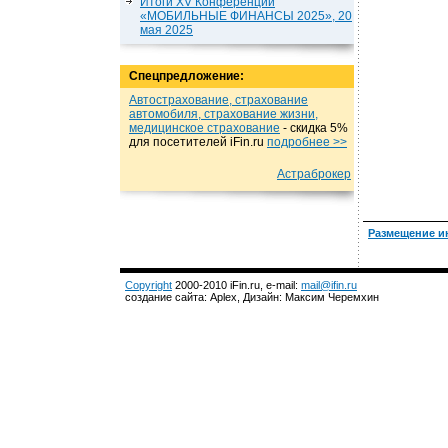
Итоги XV Конференции
«МОБИЛЬНЫЕ ФИНАНСЫ 2025», 20
мая 2025
Спецпредложение:
Автострахование, страхование
автомобиля, страхование жизни,
медицинское страхование
- cкидка 5%
для посетителей iFin.ru
подробнеe >>
Астраброкер
Размещение и
Copyright
2000-2010 iFin.ru, e-mail:
mail@ifin.ru
создание сайта: Aplex, Дизайн: Максим Черемхин