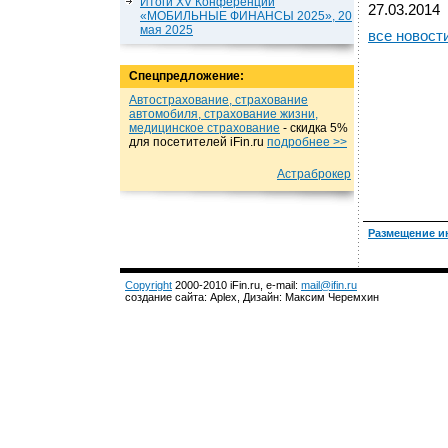
Итоги XV Конференции
27.03.2014
«МОБИЛЬНЫЕ ФИНАНСЫ 2025», 20
мая 2025
все новост
Спецпредложение:
Автострахование, страхование
автомобиля, страхование жизни,
медицинское страхование
- cкидка 5%
для посетителей iFin.ru
подробнеe >>
Астраброкер
Размещение и
Copyright
2000-2010 iFin.ru, e-mail:
mail@ifin.ru
создание сайта: Aplex, Дизайн: Максим Черемхин