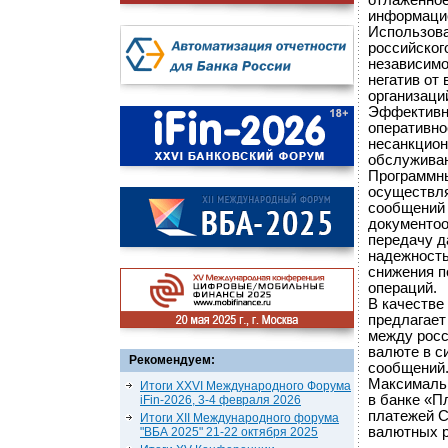
отлаженное
информацие
Использова
российског
независимо
негатив от
организаци
Эффективно
оперативно
несанкцион
обслуживан
Программны
осуществля
сообщений 
документоо
передачу д
надежность
снижения п
операций.
В качестве
предлагае
между росс
валюте в с
Рекомендуем:
сообщений
Максимальн
Итоги XXVI Международного Форума
в банке «П
iFin-2026, 3-4 февраля 2026
платежей C
Итоги XII Международного форума
валютных р
"ВБА 2025" 21-22 октября 2025