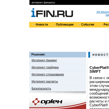
интернет финансы
XIII Меж
ба
Новости
Публикации
События
Ре
Решения:
Н О В О С Т
Интернет-банкинг
Интернет-трейдинг
CyberPlat
SWIFT
Интернет-страхование
В связи с 
Интернет-расчеты
расширение
этом случа
Безопасность
междунаро
сообщений 
возможност
расчеты и 
CyberPlat®