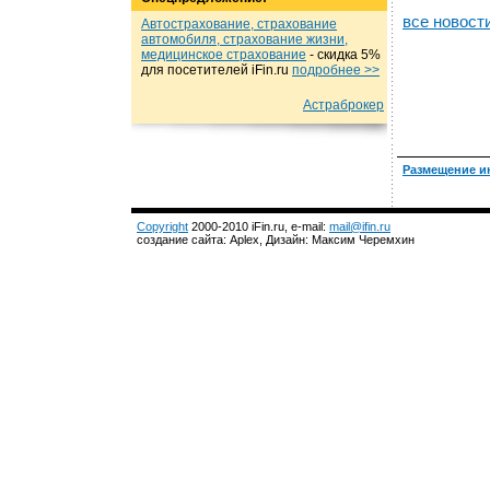
все новост
Автострахование, страхование
автомобиля, страхование жизни,
медицинское страхование
- cкидка 5%
для посетителей iFin.ru
подробнеe >>
Астраброкер
Размещение и
Copyright
2000-2010 iFin.ru, e-mail:
mail@ifin.ru
создание сайта: Aplex, Дизайн: Максим Черемхин