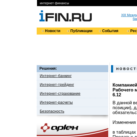
интернет финансы
XIII Меж
ба
Новости
Публикации
События
Ре
Решения:
Н О В О С Т
Интернет-банкинг
Интернет-трейдинг
Компанией
Рабочего 
Интернет-страхование
6.12
Интернет-расчеты
В данной в
позиции), 
Безопасность
обязательс
Изменения 
в таблицах