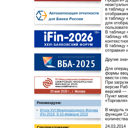
Продать» д
неактуальн
в таблицу 
отображающ
в таблицу 
для отобра
пользовате
В таблице 
таблицу «К
контекстно
В таблицу
отправки» 
Другие зна
Для операц
формы ввод
ввести спе
При загруз
версии Раб
версией — 
Пункт меню
«Торговля»
Рекомендуем:
В модуль п
Итоги XVI Международного Форума
функция Ca
iFin-2016, 9-10 февраля 2016
количества
24.03.2014
Спецпредложение: