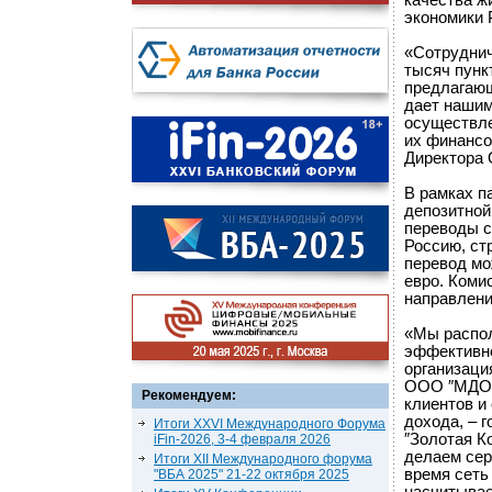
качества ж
экономики 
«Сотруднич
тысяч пунк
предлагающ
дает нашим
осуществле
их финансо
Директора
В рамках п
депозитной
переводы с
Россию, ст
перевод мо
евро. Коми
направлени
«Мы распол
эффективно
организаци
ООО ″МДО Б
Рекомендуем:
клиентов и
дохода, – 
Итоги XXVI Международного Форума
″Золотая К
iFin-2026, 3-4 февраля 2026
делаем сер
Итоги XII Международного форума
время сеть
"ВБА 2025" 21-22 октября 2025