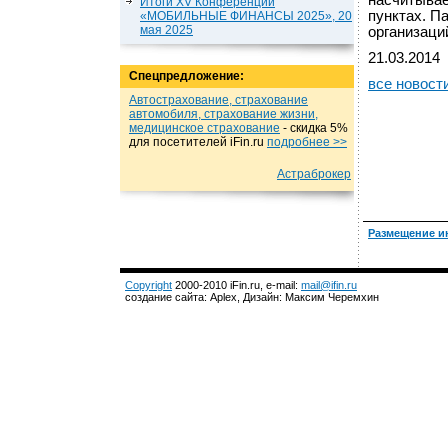
насчитывае
Итоги XV Конференции
пунктах. П
«МОБИЛЬНЫЕ ФИНАНСЫ 2025», 20
мая 2025
организаци
21.03.2014
Спецпредложение:
все новост
Автострахование, страхование
автомобиля, страхование жизни,
медицинское страхование
- cкидка 5%
для посетителей iFin.ru
подробнеe >>
Астраброкер
Размещение и
Copyright
2000-2010 iFin.ru, e-mail:
mail@ifin.ru
создание сайта: Aplex, Дизайн: Максим Черемхин