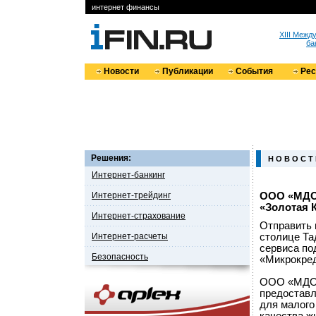
интернет финансы
XIII Меж
ба
Новости
Публикации
События
Ре
Решения:
Н О В О С Т
Интернет-банкинг
Интернет-трейдинг
ООО «МДО 
«Золотая 
Интернет-страхование
Отправить 
Интернет-расчеты
столице Та
сервиса по
Безопасность
«Микрокред
ООО «МДО Б
предоставл
для малого