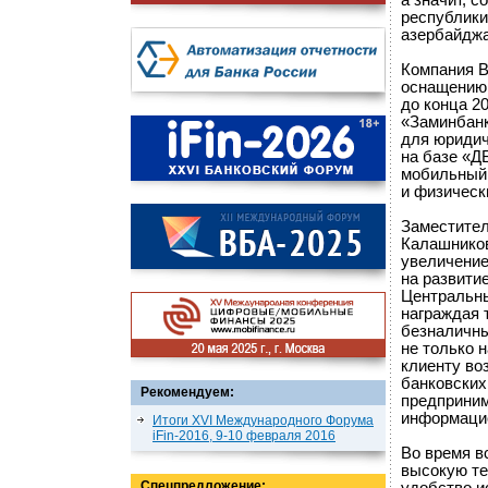
а значит, 
республики
азербайджан
Компания B
оснащению 
до конца 2
«Заминбанк
для юридич
на базе «Д
мобильный 
и физическ
Заместител
Калашников
увеличение
на развити
Центральны
награждая 
безналичны
не только 
клиенту во
банковских
Рекомендуем:
предприним
информацио
Итоги XVI Международного Форума
iFin-2016, 9-10 февраля 2016
Во время в
высокую те
Спецпредложение: