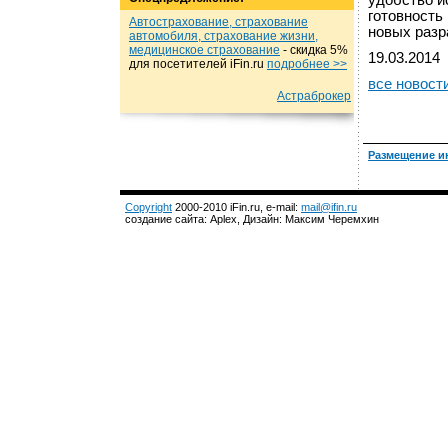
удобство и
готовность
Автострахование, страхование
новых разр
автомобиля, страхование жизни,
медицинское страхование
- cкидка 5%
19.03.2014
для посетителей iFin.ru
подробнеe >>
все новост
Астраброкер
Размещение и
Copyright
2000-2010 iFin.ru, e-mail:
mail@ifin.ru
создание сайта: Aplex, Дизайн: Максим Черемхин