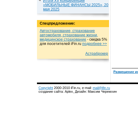
Итоги XV Конференции
«МОБИЛЬНЫЕ ФИНАНСЫ 2025», 20
мая 2025
Спецпредложение:
Автострахование, страхование
автомобиля, страхование жизни,
медицинское страхование
- cкидка 5%
для посетителей iFin.ru
подробнеe >>
Астраброкер
Размещение и
Copyright
2000-2010 iFin.ru, e-mail:
mail@ifin.ru
создание сайта: Aplex, Дизайн: Максим Черемхин