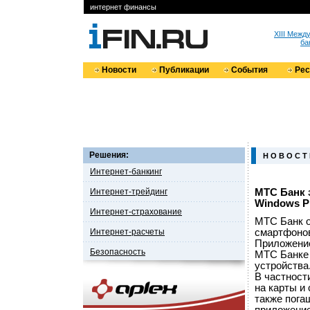
интернет финансы
XIII Меж
ба
Новости
Публикации
События
Ре
Решения:
Н О В О С Т
Интернет-банкинг
Интернет-трейдинг
МТС Банк 
Windows P
Интернет-страхование
МТС Банк о
Интернет-расчеты
смартфонов
Приложение
Безопасность
МТС Банке 
устройства
В частност
на карты и
также пога