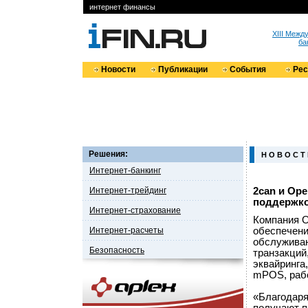
интернет финансы
XIII Меж
ба
Новости
Публикации
События
Ре
Решения:
Н О В О С Т
Интернет-банкинг
Интернет-трейдинг
2сan и Op
поддержк
Интернет-страхование
Компания O
Интернет-расчеты
обеспечени
обслужива
Безопасность
транзакций
эквайринга
mPOS, рабо
«Благодар