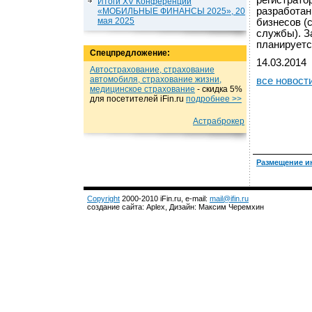
регистрато
Итоги XV Конференции
разработан
«МОБИЛЬНЫЕ ФИНАНСЫ 2025», 20
мая 2025
бизнесов (
службы). З
планируетс
Спецпредложение:
14.03.2014
Автострахование, страхование
автомобиля, страхование жизни,
все новост
медицинское страхование
- cкидка 5%
для посетителей iFin.ru
подробнеe >>
Астраброкер
Размещение и
Copyright
2000-2010 iFin.ru, e-mail:
mail@ifin.ru
создание сайта: Aplex, Дизайн: Максим Черемхин