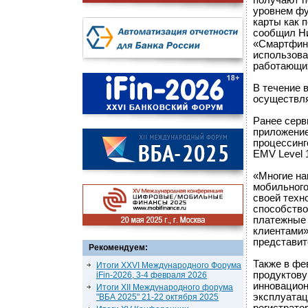
получают 
уровнем фу
карты как п
сообщил Ни
«Смартфин»
использова
работающи
В течение 
осуществля
Ранее серв
приложение
процессинг
EMV Level 1
«Многие на
мобильного
своей техн
способство
платежные 
клиентами»
представит
Рекомендуем:
Также в фе
Итоги XXVI Международного Форума
продуктову
iFin-2026, 3-4 февраля 2026
инновацион
Итоги XII Международного форума
эксплуатац
"ВБА 2025" 21-22 октября 2025