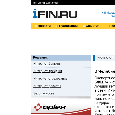
интернет финансы
XIII Меж
ба
Новости
Публикации
События
Ре
Решения:
Н О В О С Т
Интернет-банкинг
Интернет-трейдинг
В Челябин
Экспертное
Интернет-страхование
БФМ.74 и с
Интернет-расчеты
лучший инт
в сети. Ин
Безопасность
причём его
лиц, но и 
федеральны
эксперты и
интернет-б