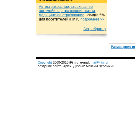
Автострахование, страхование
автомобиля, страхование жизни,
медицинское страхование
- cкидка 5%
для посетителей iFin.ru
подробнеe >>
Астраброкер
Размещение и
Copyright
2000-2010 iFin.ru, e-mail:
mail@ifin.ru
создание сайта: Aplex, Дизайн: Максим Черемхин