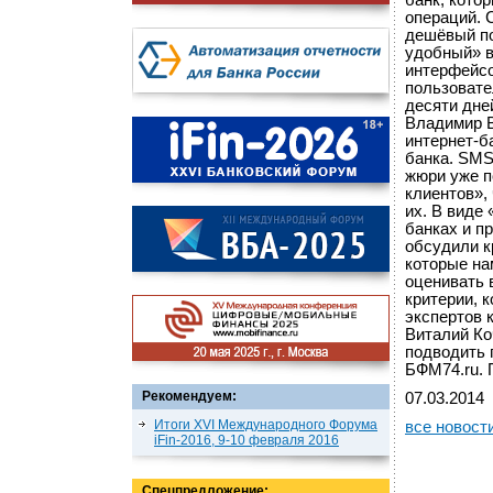
банк, кото
операций. 
дешёвый по
удобный» в
интерфейсо
пользовате
десяти дне
Владимир В
интернет-б
банка. SMS
жюри уже п
клиентов»,
их. В виде
банках и п
обсудили к
которые на
оценивать 
критерии, 
экспертов 
Виталий Коч
подводить 
БФМ74.ru. 
Рекомендуем:
07.03.2014
Итоги XVI Международного Форума
все новост
iFin-2016, 9-10 февраля 2016
Спецпредложение: