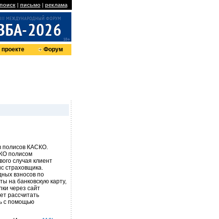
поиск
|
письмо
|
реклама
 проекте
Форум
в полисов КАСКО.
СКО полисом
ого случая клиент
с страховщика.
дных взносов по
ты на банковскую карту,
пки через сайт
ет рассчитать
ть с помощью