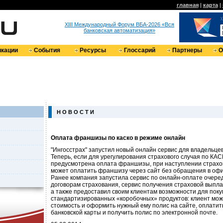
главная
|
карта
|
XIII Международный Форум ВБА-2026 «Вся
банковская автоматизация»
кации
События
Ресурсы
Глоссарий
Партнеры
О
Н О В О С Т И
Оплата франшизы по каско в режиме онлайн
"Ингосстрах" запустил новый онлайн сервис для владельце
Теперь, если для урегулирования страхового случая по КА
предусмотрена оплата франшизы, при наступлении страхов
может оплатить франшизу через сайт без обращения в офи
Ранее компания запустила сервис по онлайн-оплате очере
договорам страхования, сервис получения страховой выпла
а также предоставил своим клиентам возможности для поку
стандартизированных «коробочных» продуктов: клиент мож
стоимость и оформить нужный ему полис на сайте, оплати
банковской карты и получить полис по электронной почте.