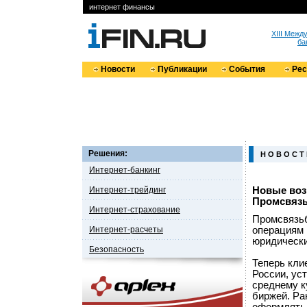
интернет финансы
XIII Меж
ба
Новости
Публикации
События
Ре
Решения:
Н О В О С Т
Интернет-банкинг
Интернет-трейдинг
Новые воз
Промсвязь
Интернет-страхование
Промсвязьб
Интернет-расчеты
операциям 
юридически
Безопасность
Теперь кли
России, ус
среднему к
биржей. Ра