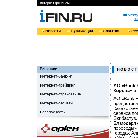
интернет финансы
XIII Меж
ба
Новости
Публикации
События
Ре
Решения:
Н О В О С Т
Интернет-банкинг
Интернет-трейдинг
АО «Bank 
Корона» в 
Интернет-страхование
АО «Bank 
Интернет-расчеты
предоставл
Казахстане
Безопасность
сервиса по
Экибастуз,
Благодаря 
переводы» 
городах Ал