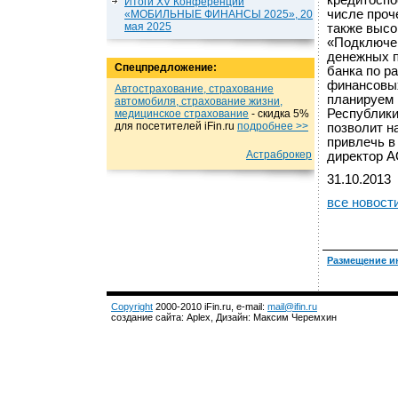
кредитоспо
Итоги XV Конференции
числе проч
«МОБИЛЬНЫЕ ФИНАНСЫ 2025», 20
мая 2025
также высо
«Подключен
денежных п
Спецпредложение:
банка по р
финансовых
Автострахование, страхование
планируем 
автомобиля, страхование жизни,
Республики
медицинское страхование
- cкидка 5%
для посетителей iFin.ru
подробнеe >>
позволит н
привлечь в
Астраброкер
директор А
31.10.2013
все новост
Размещение и
Copyright
2000-2010 iFin.ru, e-mail:
mail@ifin.ru
создание сайта: Aplex, Дизайн: Максим Черемхин