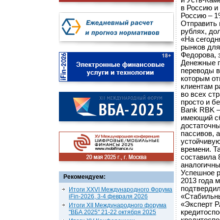
и Усть-Кам
в Россию и
Россию – 1%
Отправить 
рублях, до
«На сегодн
рынков для
Федорова, 
Денежные п
переводы в
которым от
клиентам р
во всех ст
просто и б
Bank RBK –
имеющий сб
достаточны
пассивов, 
устойчивую
времени. Та
составила 
аналогичный
Успешное р
Рекомендуем:
2013 года 
подтвердил
Итоги XXVI Международного Форума
«Стабильны
iFin-2026, 3-4 февраля 2026
«Эксперт Р
Итоги XII Международного форума
кредитоспо
"ВБА 2025" 21-22 октября 2025