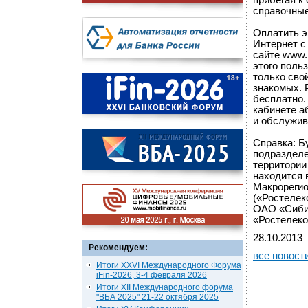
прибегая к
справочные
Оплатить э
Интернет с
сайте www.
этого поль
только свой
знакомых. 
бесплатно.
кабинете аб
и обслужив
Справка: Б
подразделе
территории
находится 
Макрореги
(«Ростелек
ОАО «Сибир
«Ростелеко
28.10.2013
Рекомендуем:
все новост
Итоги XXVI Международного Форума
iFin-2026, 3-4 февраля 2026
Итоги XII Международного форума
"ВБА 2025" 21-22 октября 2025