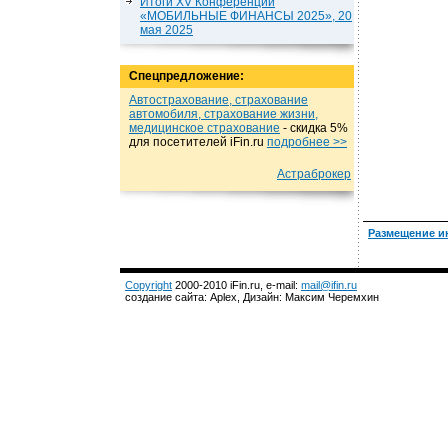
Итоги XV Конференции
«МОБИЛЬНЫЕ ФИНАНСЫ 2025», 20
мая 2025
Спецпредложение:
Автострахование, страхование
автомобиля, страхование жизни,
медицинское страхование
- cкидка 5%
для посетителей iFin.ru
подробнеe >>
Астраброкер
Размещение и
Copyright
2000-2010 iFin.ru, e-mail:
mail@ifin.ru
создание сайта: Aplex, Дизайн: Максим Черемхин