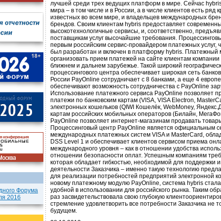
лучшей среди трех ведущих платформ в мире. Сейчас hybris
мира – в том числе и в России, а в числе клиентов есть ряд
известных во всем мире, и владельцев международных бре
брендов. Своим клиентам hybris предоставляет современн
высокотехнологичные сервисы, и, соответственно, предъяв
поставщикам услуг высочайшие требования. Процессинговы
первым российским сервис-провайдером платежных услуг, 
был разработан и включен в платформу hybris. Платежный
организовать прием платежей на сайте клиентам компании h
ближнем и дальнем зарубежье. Такой широкий географическ
процессингового центра обеспечивает широкая сеть банков
России PayOnline сотрудничает с 8 банками, а еще 4 европ
обеспечивают возможность сотрудничества с PayOnline за
Использование платежного сервиса PayOnline позволяет п
платежи по банковским картам (VISA, VISA Electron, MasterCa
электронных кошельков (QIWI Кошелёк, WebMoney, Яндекс.Д
картам российских мобильных операторов (Билайн, МегаФон
PayOnline позволяет интернет-магазинам продавать товары
Процессинговый центр PayOnline является официальным 
международных платежных систем VISA и MasterCard, обла
DSS Level 1 и обеспечивает клиентов сервисом приема он
международного уровня – как в отношении удобства использ
отношении безопасности оплат. Успешным компаниям треб
которая обладает гибкостью, необходимой для поддержки 
деятельности Заказчика – именно такую технологию предла
для реализации потребностей предприятий электронной к
новому платежному модулю PayOnline, система hybris стала
удобной в использовании для российского рынка. Таким об
дного Форума
раз засвидетельствовала свою глубокую клиентоориентиро
ля 2016
стремление удовлетворить все потребности Заказчика не тол
будущем.