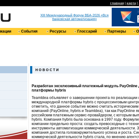
главная
|
карта
|
XIII Международный Форум ВБА-2026 «Вся
банковская автоматизация»
кации
События
Ресурсы
Глоссарий
Партнеры
О
Н О В О С Т И
Разработан эксклюзивный платежный модуль PayOnline
платформы hybris
TeamIdea объявляет о завершении проекта по реализации 
международной платформы hybris с процессинговым центро
отметить, что данное событие можно считать историческим 
компаний (PayOnline, hybris и TeamIdea), так как PayOnline
российским платежным сервис-провайдером, с которым вы
hybris. Компания hybris была основана в 1997 году. Формул
компании предельно проста: создать превосходные с техни
инструменты автоматизации коммерческой деятельности. 
компания достигла головокружительного успеха и роста. С
коммерческой деятельности hybris стала, по мнению агентств 