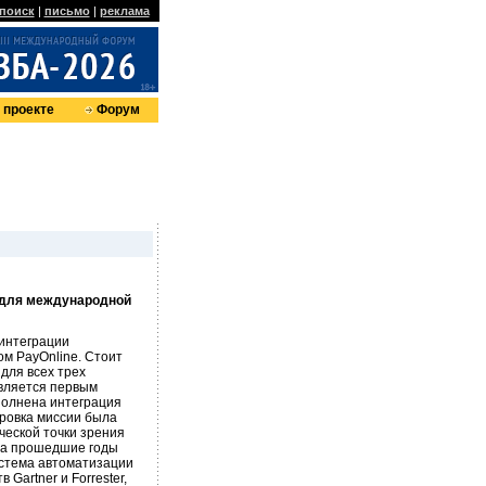
поиск
|
письмо
|
реклама
 проекте
Форум
 для международной
интеграции
м PayOnline. Стоит
для всех трех
 является первым
полнена интеграция
ировка миссии была
ческой точки зрения
За прошедшие годы
истема автоматизации
Gartner и Forrester,