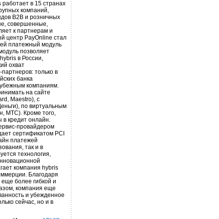
 работает в 15 странах
 крупных компаний,
ндов B2B и розничных
ые, совершенные,
ляет к партнерам и
й центр PayOnline стал
чей платежный модуль
 модуль позволяет
ybris в России,
ий охват
-партнеров: только в
ейских банка
рубежным компаниям.
ринимать на сайте
rd, Maestro), с
еньги), по виртуальным
, МТС). Кроме того,
 в кредит онлайн.
сервис-провайдером
дает сертификатом PCI
лайн платежей
ования, так и в
уется технология,
инновационной
гает компания hybris
оммерции. Благодаря
 еще более гибкой и
разом, компания еще
ванность и убежденное
ько сейчас, но и в