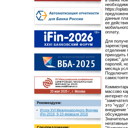
в банке но
необходимо
https://opl
предложенн
данные пла
ее действи
мобильного
оплату.
Для получе
зарегистри
отделение 
приходить 
сервис" дл
паролей, н
месяца усл
Подключить
самостояте
Комментари
массово ка
интернет-п
"замечател
Рекомендуем:
это "чудо"
внедрение 
Итоги XVI Международного Форума
обсуждения
iFin-2016, 9-10 февраля 2016
Значительн
негативные
Спецпредложение: