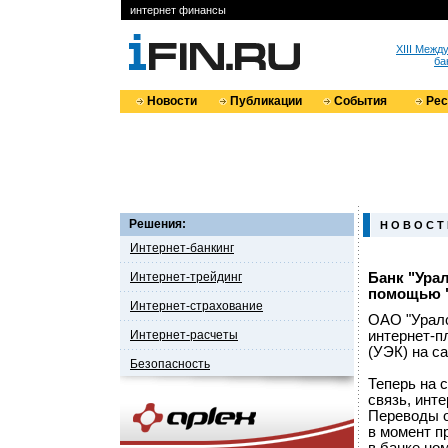
интернет финансы
XIII Меж
ба
Новости
Публикации
События
Ре
Решения:
Н О В О С Т
Интернет-банкинг
Интернет-трейдинг
Банк "Ура
помощью "
Интернет-страхование
ОАО "Уралс
Интернет-расчеты
интернет-п
(УЭК) на с
Безопасность
Теперь на 
связь, инт
Переводы о
в момент п