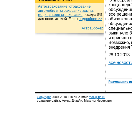
"Универсал
концлагерь
Автострахование, страхование
обсуждения
автомобиля, страхование жизни,
все решени
медицинское страхование
- cкидка 5%
обязательны
для посетителей iFin.ru
подробнеe >>
обсуждении
специально
Астраброкер
выкинуло б
и приняло 
Возможно, 
внедрения 
28.10.2013
все новост
Размещение и
Copyright
2000-2010 iFin.ru, e-mail:
mail@ifin.ru
создание сайта: Aplex, Дизайн: Максим Черемхин