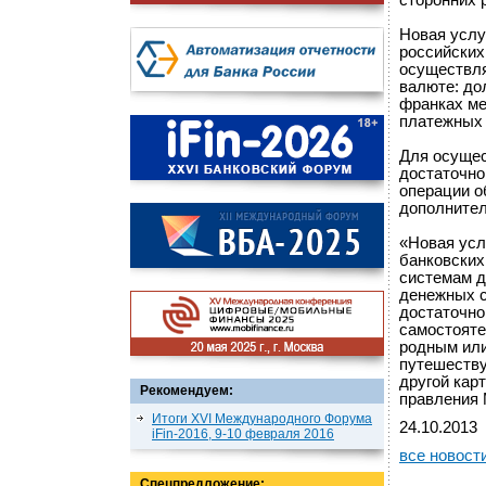
сторонних 
Новая услу
российских
осуществля
валюте: до
франках ме
платежных 
Для осущес
достаточно
операции о
дополнител
«Новая усл
банковских
системам д
денежных с
достаточно
самостояте
родным или
путешеству
другой кар
Рекомендуем:
правления 
Итоги XVI Международного Форума
24.10.2013
iFin-2016, 9-10 февраля 2016
все новост
Спецпредложение: