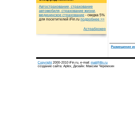
Автострахование, страхование
автомобиля, страхование жизни,
медицинское страхование
- cкидка 5%
для посетителей iFin.ru
подробнеe >>
Астраброкер
Размещение и
Copyright
2000-2010 iFin.ru, e-mail:
mail@ifin.ru
создание сайта: Aplex, Дизайн: Максим Черемхин