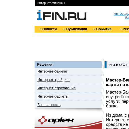
интернет финансы
XIII Меж
ба
Новости
Публикации
События
Ре
Решения:
Н О В О С Т
Интернет-банкинг
Интернет-трейдинг
Мастер-Ба
карты на к
Интернет-страхование
Мастер-Бан
Интернет-расчеты
внутри Рос
услуги: пе
Безопасность
банка.
Из дома, с
Интернет, 
средств не 