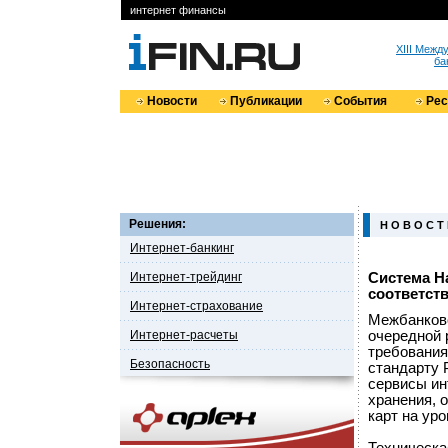
интернет финансы
XIII Меж
ба
Новости
Публикации
События
Ре
Решения:
Н О В О С Т
Интернет-банкинг
Интернет-трейдинг
Система H
соответст
Интернет-страхование
Межбанковс
Интернет-расчеты
очередной 
требования
Безопасность
стандарту 
сервисы ин
хранения, 
карт на ур