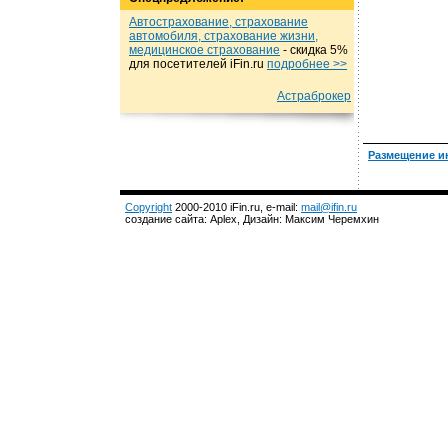
Автострахование, страхование
автомобиля, страхование жизни,
медицинское страхование
- cкидка 5%
для посетителей iFin.ru
подробнеe >>
Астраброкер
Размещение и
Copyright
2000-2010 iFin.ru, e-mail:
mail@ifin.ru
создание сайта: Aplex, Дизайн: Максим Черемхин