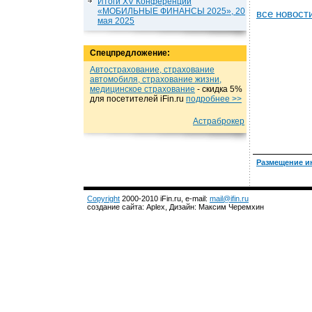
Итоги XV Конференции
«МОБИЛЬНЫЕ ФИНАНСЫ 2025», 20
все новост
мая 2025
Спецпредложение:
Автострахование, страхование
автомобиля, страхование жизни,
медицинское страхование
- cкидка 5%
для посетителей iFin.ru
подробнеe >>
Астраброкер
Размещение и
Copyright
2000-2010 iFin.ru, e-mail:
mail@ifin.ru
создание сайта: Aplex, Дизайн: Максим Черемхин