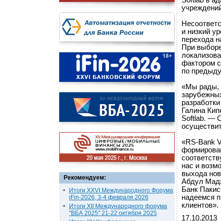
Softlab в 
учреждений
Несоответс
и низкий у
перехода н
При выборе
локализова
фактором с
по предыду
«Мы рады, 
зарубежных
разработки
Галина Кип
Softlab. —
осуществит
«RS-Bank V
формирован
соответств
нас и возм
выхода нов
Рекомендуем:
Абдул Мад
Банк Пакис
Итоги XXVI Международного Форума
надеемся п
iFin-2026, 3-4 февраля 2026
клиентов».
Итоги XII Международного форума
"ВБА 2025" 21-22 октября 2025
17.10.2013