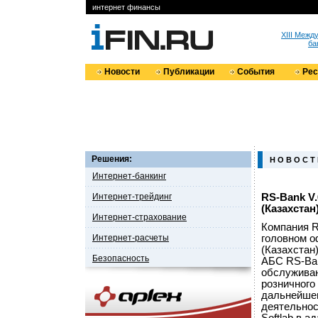
интернет финансы
XIII Меж
ба
Новости
Публикации
События
Ре
Решения:
Н О В О С Т
Интернет-банкинг
Интернет-трейдинг
RS-Bank V
(Казахстан
Интернет-страхование
Компания R
Интернет-расчеты
головном о
(Казахстан
Безопасность
АБС RS-Ban
обслуживан
розничного
дальнейшем
деятельнос