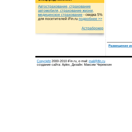
Автострахование, страхование
автомобиля, страхование жизни,
медицинское страхование
- cкидка 5%
для посетителей iFin.ru
подробнеe >>
Астраброкер
Размещение и
Copyright
2000-2010 iFin.ru, e-mail:
mail@ifin.ru
создание сайта: Aplex, Дизайн: Максим Черемхин