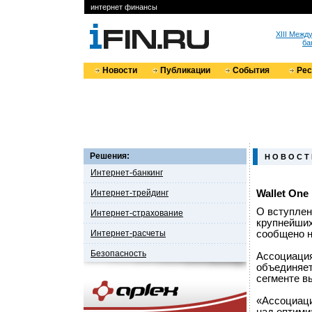
интернет финансы
XIII Меж
ба
Новости
Публикации
События
Ре
Решения:
Н О В О С Т
Интернет-банкинг
Интернет-трейдинг
Wallet On
О вступлен
Интернет-страхование
крупнейших
Интернет-расчеты
сообщено н
Безопасность
Ассоциация
объединяет
сегменте в
«Ассоциаци