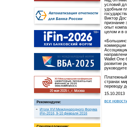
над оптими
условий дл
удобным пл
государств
Виктор Дос
признание 
опыт компа
целом и в 
«Большинст
коммерции 
Ассоциации
направлени
Wallet One
развитие р
руководите
Платежный 
странах ми
переводу д
15.10.2013
все новост
Рекомендуем:
Итоги XVI Международного Форума
iFin-2016, 9-10 февраля 2016
Спецпредложение: