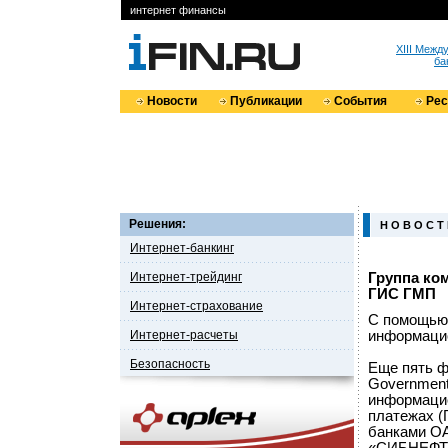
интернет финансы
XIII Меж
ба
Новости
Публикации
События
Ре
Решения:
Н О В О С Т
Интернет-банкинг
Интернет-трейдинг
Группа ко
ГИС ГМП
Интернет-страхование
С помощью 
Интернет-расчеты
информаци
Безопасность
Еще пять ф
Government
информацио
платежах (
банками О