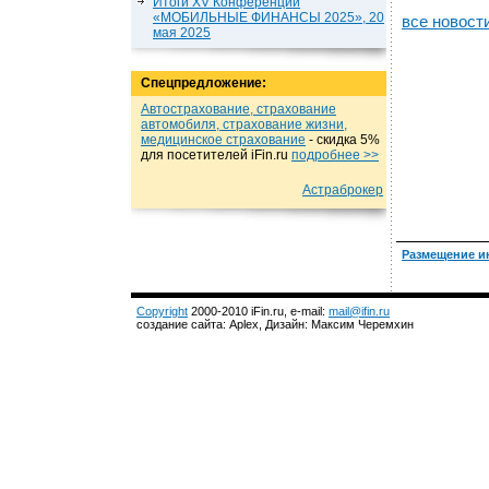
Итоги XV Конференции
«МОБИЛЬНЫЕ ФИНАНСЫ 2025», 20
все новост
мая 2025
Спецпредложение:
Автострахование, страхование
автомобиля, страхование жизни,
медицинское страхование
- cкидка 5%
для посетителей iFin.ru
подробнеe >>
Астраброкер
Размещение и
Copyright
2000-2010 iFin.ru, e-mail:
mail@ifin.ru
создание сайта: Aplex, Дизайн: Максим Черемхин