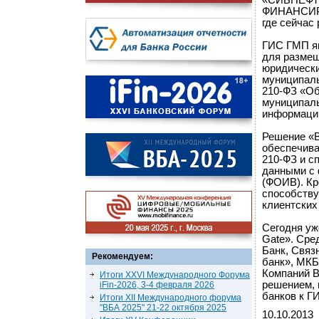
«СИБНЕФТ
ФИНАНСИРО
где сейчас
ГИС ГМП яв
для размещ
юридически
муниципаль
210-ФЗ «Об
муниципаль
информаци
Решение «B
обеспечива
210-ФЗ и с
данными с 
(ФОИВ). Кр
способству
клиентских
Сегодня уж
Gate». Сре
Банк, Связ
Рекомендуем:
банк», МК
Компаний B
Итоги XXVI Международного Форума
решением, 
iFin-2026, 3-4 февраля 2026
банков к Г
Итоги XII Международного форума
"ВБА 2025" 21-22 октября 2025
10.10.2013