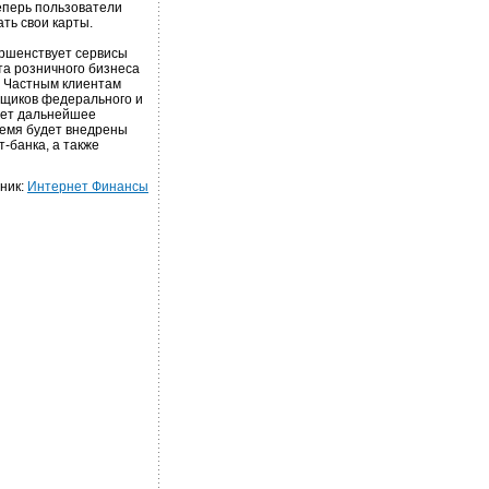
еперь пользователи
ть свои карты.
ршенствует сервисы
та розничного бизнеса
 Частным клиентам
вщиков федерального и
ует дальнейшее
емя будет внедрены
-банка, а также
ник:
Интернет Финансы