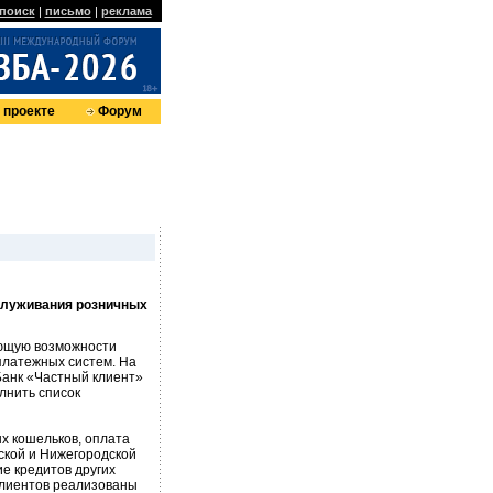
поиск
|
письмо
|
реклама
 проекте
Форум
бслуживания розничных
ющую возможности
платежных систем. На
Банк «Частный клиент»
лнить список
х кошельков, оплата
ской и Нижегородской
е кредитов других
 клиентов реализованы