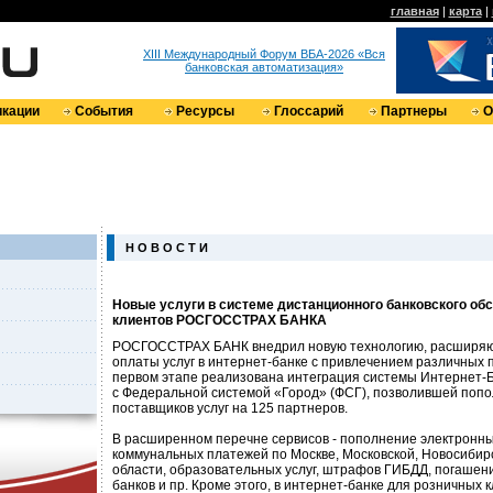
главная
|
карта
|
XIII Международный Форум ВБА-2026 «Вся
банковская автоматизация»
кации
События
Ресурсы
Глоссарий
Партнеры
О
Н О В О С Т И
Новые услуги в системе дистанционного банковского о
клиентов РОСГОССТРАХ БАНКА
РОСГОССТРАХ БАНК внедрил новую технологию, расширя
оплаты услуг в интернет-банке с привлечением различных 
первом этапе реализована интеграция системы Интернет-
с Федеральной системой «Город» (ФСГ), позволившей попо
поставщиков услуг на 125 партнеров.
В расширенном перечне сервисов - пополнение электронны
коммунальных платежей по Москве, Московской, Новосибир
области, образовательных услуг, штрафов ГИБДД, погашени
банков и пр. Кроме этого, в интернет-банке для розничных