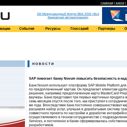
главная
|
карта
|
XIII Международный Форум ВБА-2026 «Вся
банковская автоматизация»
кации
События
Ресурсы
Глоссарий
Партнеры
О
Н О В О С Т И
SAP помогает банку Novum повысить безопасность и на
Банк Novum использует платформу SAP Mobile Platform дл
по предоплаченным¹ картам. Он предлагает клиентам удо
решения, например предоплаченную карту MasterCard Prep
ваучеры. Банк представил три первых карточных продукта в 
семь месяцев спустя после того, как приступил к сотрудниче
же года. Впоследствии банк постоянно совершенствовал ка
расширяя набор услуг, улучшая и дорабатывая систему тра
совместного проекта по настройке и доработке интерфейсо
осуществляемого в тесном сотрудничестве с подразделение
Services, и постепенно в банке сформировалась собственн
разработчиков.