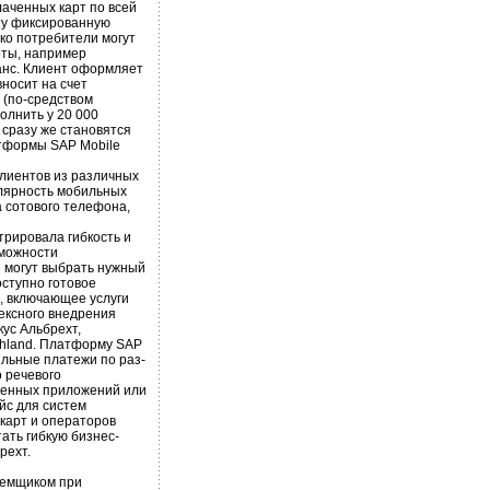
аченных карт по всей
ту фиксированную
ко потребители могут
рты, например
ланс. Клиент оформляет
вносит на счет
 (по-средством
олнить у 20 000
 сразу же становятся
тформы SAP Mobile
клиентов из различных
улярность мобильных
 сотового телефона,
рировала гибкость и
зможности
 могут выбрать нужный
ступно готовое
, включающее услуги
ексного внедрения
ус Альбрехт,
chland. Платформу SAP
ильные платежи по раз-
 речевого
венных приложений или
йс для систем
 карт и операторов
ать гибкую бизнес-
рехт.
заемщиком при