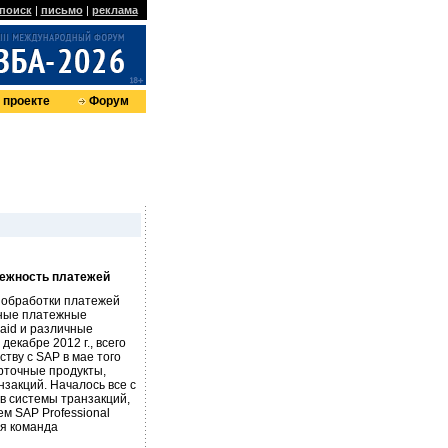
поиск
|
письмо
|
реклама
 проекте
Форум
дежность платежей
я обработки платежей
бные платежные
aid и различные
декабре 2012 г., всего
ству с SAP в мае того
рточные продукты,
нзакций. Началось все с
в системы транзакций,
м SAP Professional
ая команда