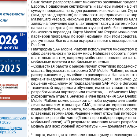
Банк Novum распространяет множество различных предопл
Европе. Подарочные сертификаты и ваучеры имеют на сче
сумму и предназна-чены для разового использования. Одна
(там, где это допустимо) ис-пользовать предоплаченные ка
MasterCard Prepaid, несколько раз, просто пополняя их ба
заявку на получение карты, активирует карту, а затем либо 
наличные средства (с помощью ваучера) либо безналичные
банковского перевода). Карту MasterCard Prepaid можно поп
партнеров программы по всей Германии, при этом средства
доступ-ными. Все платежи осуществляются с помощью пла
Platform
Платформа SAP Mobile Platform используется множеством 
сфер деятельности по всему миру. Набирает обороты поп
платежных сис-тем, например мобильное пополнение счета
мобильные платежи и мо-бильные кошельки.
«Совместная работа с банком Novum отчетливо продемонст
масшта-бируемость платформы SAP Mobile Platform, ее во
развертывания и дальнейше-го расширения. Наши клиенты
вариант внедрения из множества имеющихся. Например, до
решение «под ключ» от подразделения SAP Mobile Services
технической поддержки и обучения, имеется вариант компл
разработчиками партнера или клиента», –– объясняет Марк
руководитель отдела Services и член правления SAP Deuts
Mobile Platform можно расширить, чтобы осуществлять моб
личным каналам: с помощью СМС, систем интегрированного
взаимодействия, Интернета, мобильного Интернета, собст
платежных терминалов. Решение имеет открытый интерфе
сторонних разработчиков (банков, про-вайдеров кредитных
одного Форума
мобильной связи). «“В результате компания может разработ
я 2026
модель для всех уровней архитектуры», –– добавляет Альб-
дного форума
ября 2025
¹ - карта, имеющая в номинале только сумму, оплаченную 