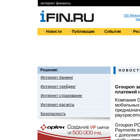
интернет финансы
XIII Меж
ба
Новости
Публикации
События
Ре
Решения:
Н О В О С Т
Интернет-банкинг
Интернет-трейдинг
Groupon з
платежей н
Интернет-страхование
Компания G
Интернет-расчеты
мобильных 
предназнач
Безопасность
payspacema
Groupon PO
Payments в
с дополнит