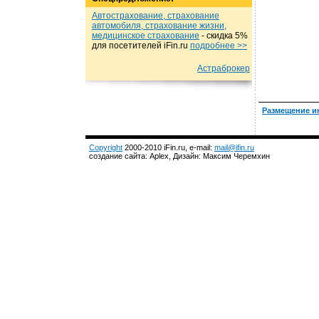
Автострахование, страхование
автомобиля, страхование жизни,
медицинское страхование
- cкидка 5%
для посетителей iFin.ru
подробнеe >>
Астраброкер
Размещение и
Copyright
2000-2010 iFin.ru, e-mail:
mail@ifin.ru
создание сайта: Aplex, Дизайн: Максим Черемхин